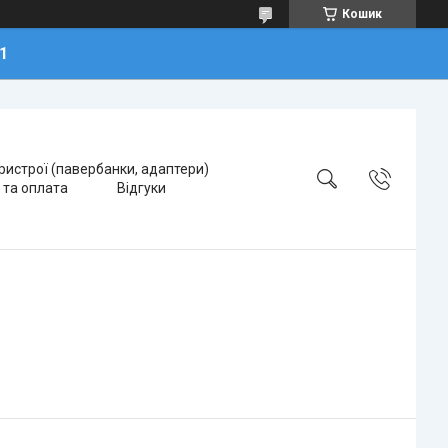
Кошик
1
ристрої (павербанки, адаптери)
 та оплата
Відгуки