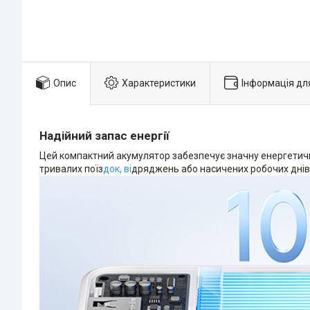
Опис
Характеристики
Інформація дл
Надійний запас енергії
Цей компактний акумулятор забезпечує значну енергетичну
тривалих поїз
док, ві
дряджень або насичених робочих днів,