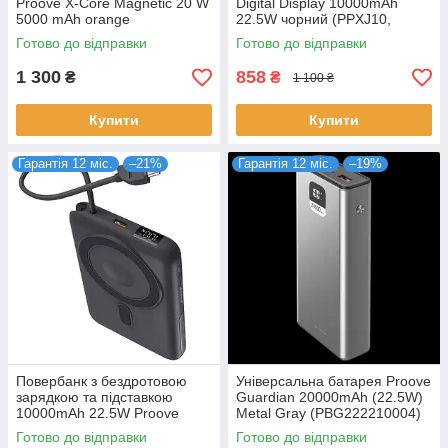
Proove X-Core Magnetic 20 W
Digital Display 10000mAh
5000 mAh orange
22.5W чорний (PPXJ10,
(PNXC20010018)
PPXJ100001)
Готово до відправки
Готово до відправки
1 300
858
₴
₴
1 100 ₴
Купити
Купити
Гарантія 12 міс.
–21%
Гарантія 12 міс.
–19%
Повербанк з бездротовою
Універсальна батарея Proove
зарядкою та підставкою
Guardian 20000mAh (22.5W)
10000mAh 22.5W Proove
Metal Gray (PBG222210004)
Moon Rock 2in1 iWatch QI
Готово до відправки
Готово до відправки
сірий (PBR122012105)