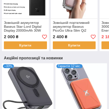
Зовнішній акумулятор
Зовнішній портативний
Зовн
Baseus Star-Lord Digital
акумулятор Baseus
300
Display 20000mAh 30W
PicoGo Ultra-Slim Qi2
Ener
Black (P10022904113-00)
Magnetic 10000 mAh Pink
заря
2 000
2 400
2 1
₴
₴
27W (E0027202)
Купити
Купити
Акційні пропозиції та новинки
–33%
Гарантія 12 міс.