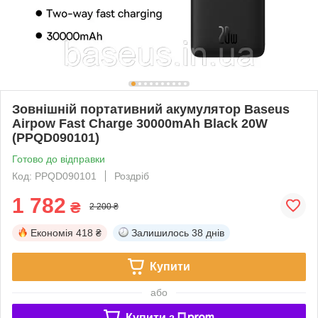
Зовнішній портативний акумулятор Baseus
Airpow Fast Charge 30000mAh Black 20W
(PPQD090101)
Готово до відправки
Код: PPQD090101
Роздріб
1 782
₴
2 200 ₴
Економія
418 ₴
Залишилось
38 днів
Купити
або
Купити з