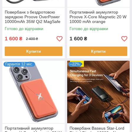
Повербанк з бездротовою
Портативний акумулятор
зарядкою Proove OverPower
Proove X-Core Magnetic 20 W
10000mAh 35W Qi2 MagSafe
10000 mAh orange
вбудований кабель Type-C
(PNXC22010018)
Готово до відправки
Готово до відправки
(PBOP35012105)
1 600
1 600
₴
₴
2 400 ₴
Купити
Купити
Гарантія 12 міс.
–22%
Портативний акумулятор
Повербанк Baseus Star-Lord