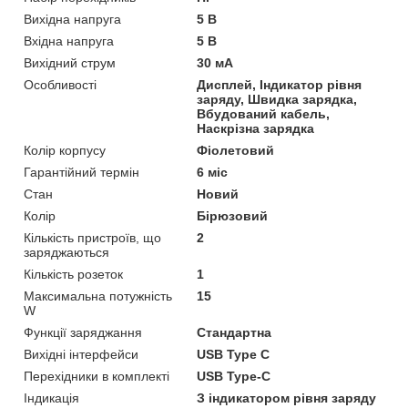
Вихідна напруга
5 В
Вхідна напруга
5 В
Вихідний струм
30 мА
Особливості
Дисплей, Індикатор рівня
заряду, Швидка зарядка,
Вбудований кабель,
Наскрізна зарядка
Колір корпусу
Фіолетовий
Гарантійний термін
6 міс
Стан
Новий
Колір
Бірюзовий
Кількість пристроїв, що
2
заряджаються
Кількість розеток
1
Максимальна потужність
15
W
Функції заряджання
Стандартна
Вихідні інтерфейси
USB Type C
Перехідники в комплекті
USB Type-C
Індикація
З індикатором рівня заряду