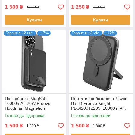
1 500
1 250
₴
₴
1 900 ₴
1 550 ₴
Купити
Купити
Гарантія 12 міс.
–17%
Гарантія 12 міс.
–17%
Повербанк з MagSafe
Портативна батарея (Power
10000mAh 20W Proove
Bank) Proove Knight
Hoodman Magnetic з
PBGI20012205, 10000 mAh,
бездротовою зарядкою
Сірий
Готово до відправки
Готово до відправки
чорний (PBH120010001)
1 500
1 500
₴
₴
1 800 ₴
1 800 ₴