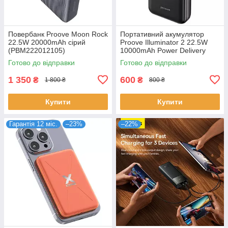
Повербанк Proove Moon Rock
Портативний акумулятор
22.5W 20000mAh сірий
Proove Illuminator 2 22.5W
(PBM222012105)
10000mAh Power Delivery
Чорний (PBIP10212201)
Готово до відправки
Готово до відправки
1 350
600
₴
₴
1 800 ₴
800 ₴
Купити
Купити
Гарантія 12 міс.
–23%
–22%