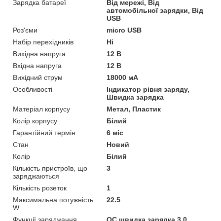
Зарядка батареї
Від мережі, Від
автомобільної зарядки, Від
USB
Роз'єми
micro USB
Набір перехідників
Ні
Вихідна напруга
12 В
Вхідна напруга
12 В
Вихідний струм
18000 мА
Особливості
Індикатор рівня заряду,
Швидка зарядка
Матеріал корпусу
Метал, Пластик
Колір корпусу
Білий
Гарантійний термін
6 міс
Стан
Новий
Колір
Білий
Кількість пристроїв, що
3
заряджаються
Кількість розеток
1
Максимальна потужність
22.5
W
Функції заряджання
QC швидка зарядка 3.0