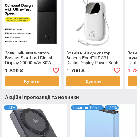
Зовнішній акумулятор
Зовнішній акумулятор
Зовн
Baseus Star-Lord Digital
Baseus EnerFill FC31
акум
Display 20000mAh 30W
Digital Display Power Bank
Fast
Black (P10022904113-00)
with 2 Built-in Cables
Blac
1 800
1 700
1 7
₴
₴
20000mAh 22.5W Moon
White
Купити
Купити
Акційні пропозиції та новинки
–33%
Гарантія 12 міс.
–27%