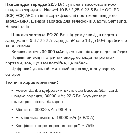
Надшвидка зарядка 22,5 Вт:
сумісна з високовольтною
швидкою зарядкою Huawei 10 В / 2,25 А 22,5 Вт і є QC, PD.
SCP, FCP, AFC та інші сертифіковані протоколи швидкого
заряджання, швидка зарядка для телефонів Xiaomi, Samsung,
Huawei та ін.
Швидка зарядка PD 20 Вт:
підтримує вихід швидкого
заряджання 9 В / 2,22 А, зарядка iPhone 13 до 50% приблизно
за 30 хвилин.
Велика ємність
30 000 мАг
: ідеально підходить для поїздок
Подвійний вхід і потрійний вихід: оснащений різними
портами, все, що вам потрібне, це кабель
Цифровий дисплей: миттєвий перегляд стану заряду
батареї
Технічні характеристики:
Power Bank з цифровим дисплеєм Baseus Star-Lord,
швидка зарядка, 30000 мАг, 22,5 Вт. Акумулятор:
полімерно-літієва батарея
Місткість: 30000 мАг / 96 Втч
Номінальна ємність: 18000 мАг (5 В/3 А)
Коефіцієнт перетворення енергії: ≥ 75%