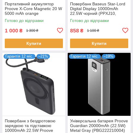
Портативний акумулятор
Повербанк Baseus Star-Lord
Proove X-Core Magnetic 20 W
Digital Display 10000mAh
5000 mAh orange
22.5W чорний (PPXJ10,
(PNXC20010018)
PPXJ100001)
Готово до відправки
Готово до відправки
1 000
858
₴
₴
1 300 ₴
1 100 ₴
Купити
Купити
Гарантія 12 міс.
–21%
Гарантія 12 міс.
–19%
Повербанк з бездротовою
Універсальна батарея Proove
зарядкою та підставкою
Guardian 20000mAh (22.5W)
10000mAh 22.5W Proove
Metal Gray (PBG222210004)