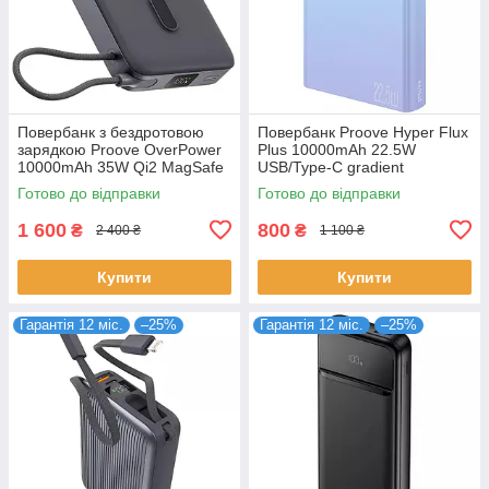
Повербанк з бездротовою
Повербанк Proove Hyper Flux
зарядкою Proove OverPower
Plus 10000mAh 22.5W
10000mAh 35W Qi2 MagSafe
USB/Type-C gradient
вбудований кабель Type-C
(PBF122120009)
Готово до відправки
Готово до відправки
(PBOP35012105)
1 600
800
₴
₴
2 400 ₴
1 100 ₴
Купити
Купити
Гарантія 12 міс.
–25%
Гарантія 12 міс.
–25%