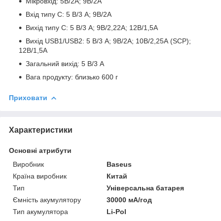
Мікровхід: 5В/2А; 9В/2А
Вхід типу C: 5 В/3 А; 9В/2А
Вихід типу C: 5 В/3 А; 9В/2,22А; 12В/1,5А
Вихід USB1/USB2: 5 В/3 А; 9В/2А; 10В/2,25А (SCP);
12В/1,5А
Загальний вихід: 5 В/3 А
Вага продукту: близько 600 г
Приховати
Характеристики
Основні атрибути
Виробник
Baseus
Країна виробник
Китай
Тип
Універсальна батарея
Ємність акумулятору
30000 мА/год
Тип акумулятора
Li-Pol