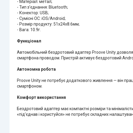
- Матеріал: метал;
- Тип з’єднання: Bluetooth;
- Конектор: USB;
- Сумісні ОС: iOS/Android;
- Розмір продукту: 51x24x8.6мм;
- Вага: 10.9г.
Функціонал
Автомобільний бездротовий адаптер Proove Unity дозволяє
смартфона проводом. Пристрій активує бездротовий Android
Автономна робота
Proove Unity не потребує додаткового живлення — він пра
смартфоном.
Комфорт використання
Бездротовий адаптер має компактні розміри та мінімаліст
«під’єднав і користуйся» не потребує складних налаштува