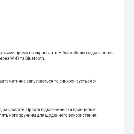
нками прямо на екрані авто — без кабелів і підключення
ез Wi-Fi та Bluetooth.
автоматично запускається та синхронізується зі
ід час роботи. Просте підключення за принципом
облять його зручним для щоденного використання.