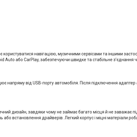
 користуватися навігацією, музичними сервісами та іншими застосу
 Auto або CarPlay, забезпечуючи швидке та стабільне з’єднання чер
цює напряму від USB-порту автомобіля. Після підключення адаптер 
ичний дизайн, завдяки чому не займає багато місця й не заважає п
нь або встановлення драйверів. Легкий корпус і міцні матеріали р