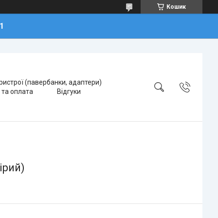
Кошик
1
ристрої (павербанки, адаптери)
 та оплата
Відгуки
ірий)