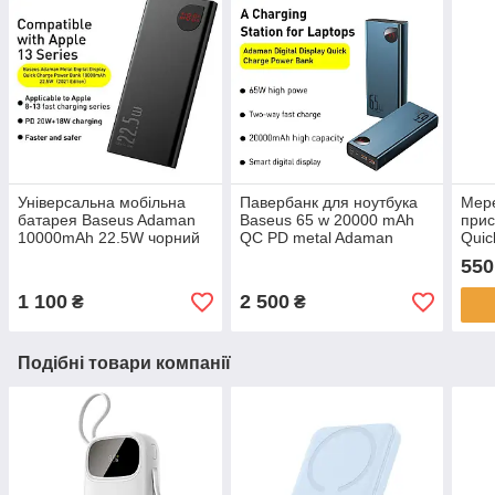
Універсальна мобільна
Павербанк для ноутбука
Мер
батарея Baseus Adaman
Baseus 65 w 20000 mAh
прис
10000mAh 22.5W чорний
QC PD metal Adaman
Quic
(PPAD000001)
+ 1x
550
E01)
1 100
2 500
₴
₴
Подібні товари компанії