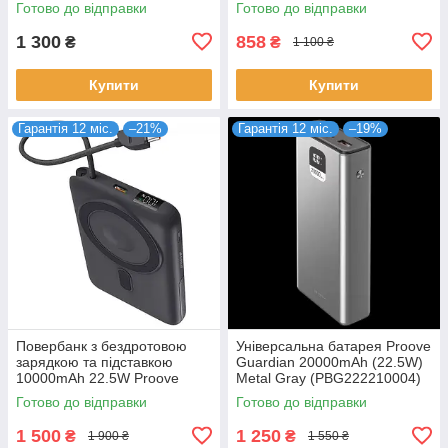
Готово до відправки
Готово до відправки
1 300
858
₴
₴
1 100 ₴
Купити
Купити
Гарантія 12 міс.
–21%
Гарантія 12 міс.
–19%
Повербанк з бездротовою
Універсальна батарея Proove
зарядкою та підставкою
Guardian 20000mAh (22.5W)
10000mAh 22.5W Proove
Metal Gray (PBG222210004)
Moon Rock 2in1 iWatch QI
Готово до відправки
Готово до відправки
сірий (PBR122012105)
1 500
1 250
₴
₴
1 900 ₴
1 550 ₴