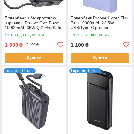
Повербанк з бездротовою
Повербанк Proove Hyper Flux
зарядкою Proove OverPower
Plus 10000mAh 22.5W
10000mAh 35W Qi2 MagSafe
USB/Type-C gradient
вбудований кабель Type-C
(PBF122120009)
Готово до відправки
Готово до відправки
(PBOP35012105)
1 600
1 100
₴
₴
2 400 ₴
Купити
Купити
Гарантія 12 міс.
Гарантія 12 міс.