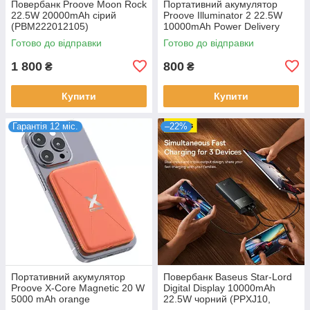
Повербанк Proove Moon Rock
Портативний акумулятор
22.5W 20000mAh сірий
Proove Illuminator 2 22.5W
(PBM222012105)
10000mAh Power Delivery
Чорний (PBIP10212201)
Готово до відправки
Готово до відправки
1 800
800
₴
₴
Купити
Купити
Гарантія 12 міс.
–22%
Портативний акумулятор
Повербанк Baseus Star-Lord
Proove X-Core Magnetic 20 W
Digital Display 10000mAh
5000 mAh orange
22.5W чорний (PPXJ10,
(PNXC20010018)
PPXJ100001)