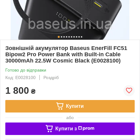
Зовнішній акумулятор Baseus EnerFill FC51
Bipow2 Pro Power Bank with Built-in Cable
30000mAh 22.5W Cosmic Black (E0028100)
Готово до відправки
Код: E0028100
Роздріб
1 800
₴
Купити
або
Купити з