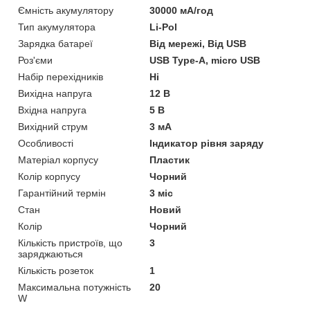
Ємність акумулятору
30000 мА/год
Тип акумулятора
Li-Pol
Зарядка батареї
Від мережі, Від USB
Роз'єми
USB Type-A, micro USB
Набір перехідників
Ні
Вихідна напруга
12 В
Вхідна напруга
5 В
Вихідний струм
3 мА
Особливості
Індикатор рівня заряду
Матеріал корпусу
Пластик
Колір корпусу
Чорний
Гарантійний термін
3 міс
Стан
Новий
Колір
Чорний
Кількість пристроїв, що
3
заряджаються
Кількість розеток
1
Максимальна потужність
20
W