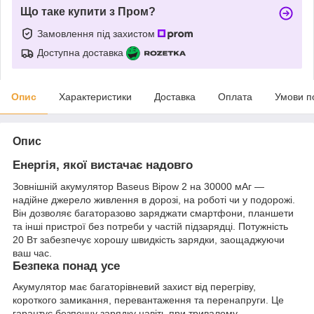
Що таке купити з Пром?
Замовлення під захистом
Доступна доставка
Опис
Характеристики
Доставка
Оплата
Умови п
Опис
Енергія, якої вистачає надовго
Зовнішній акумулятор Baseus Bipow 2 на 30000 мАг —
надійне джерело живлення в дорозі, на роботі чи у подорожі.
Він дозволяє багаторазово заряджати смартфони, планшети
та інші пристрої без потреби у частій підзарядці. Потужність
20 Вт забезпечує хорошу швидкість зарядки, заощаджуючи
ваш час.
Безпека понад усе
Акумулятор має багаторівневий захист від перегріву,
короткого замикання, перевантаження та перенапруги. Це
гарантує безпечну зарядку навіть при тривалому