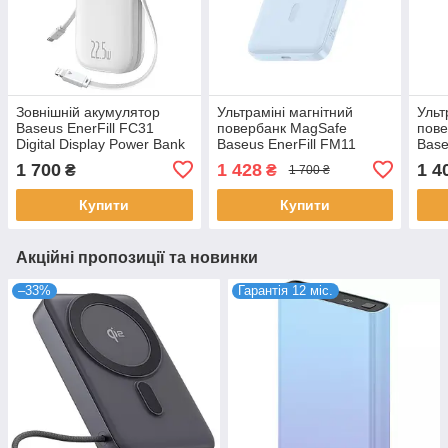
Зовнішній акумулятор
Ультраміні магнітний
Ульт
Baseus EnerFill FC31
повербанк MagSafe
пове
Digital Display Power Bank
Baseus EnerFill FM11
Base
with 2 Built-in Cables
Magnetic Power Bank
Magn
1 700
1 428
1 4
₴
₴
1 700 ₴
20000mAh 22.5W Moon
10000mAh 22.5W Type-C
100
White
блакитний
C/Qi
Купити
Купити
(P1008210E313-00)
(P10
Акційні пропозиції та новинки
–33%
Гарантія 12 міс.