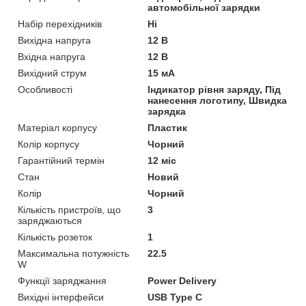
автомобільної зарядки
Набір перехідників
Ні
Вихідна напруга
12 В
Вхідна напруга
12 В
Вихідний струм
15 мА
Особливості
Індикатор рівня заряду, Під
нанесення логотипу, Швидка
зарядка
Матеріал корпусу
Пластик
Колір корпусу
Чорний
Гарантійний термін
12 міс
Стан
Новий
Колір
Чорний
Кількість пристроїв, що
3
заряджаються
Кількість розеток
1
Максимальна потужність
22.5
W
Функції заряджання
Power Delivery
Вихідні інтерфейси
USB Type C