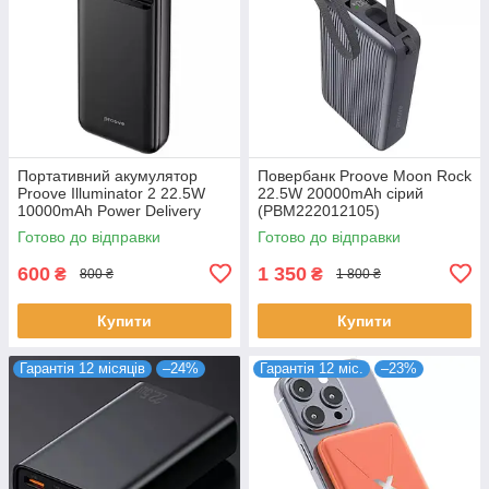
Портативний акумулятор
Повербанк Proove Moon Rock
Proove Illuminator 2 22.5W
22.5W 20000mAh сірий
10000mAh Power Delivery
(PBM222012105)
Чорний (PBIP10212201)
Готово до відправки
Готово до відправки
600
1 350
₴
₴
800 ₴
1 800 ₴
Купити
Купити
Гарантія 12 місяців
–24%
Гарантія 12 міс.
–23%