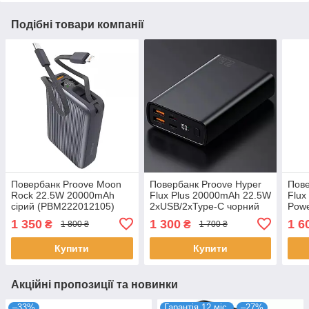
Подібні товари компанії
Повербанк Proove Moon
Повербанк Proove Hyper
Пове
Rock 22.5W 20000mAh
Flux Plus 20000mAh 22.5W
Flux
сірий (PBM222012105)
2xUSB/2xType-C чорний
Powe
(PBF222120001)
1 350
1 300
1 6
₴
₴
1 800 ₴
1 700 ₴
Купити
Купити
Акційні пропозиції та новинки
–33%
Гарантія 12 міс.
–27%