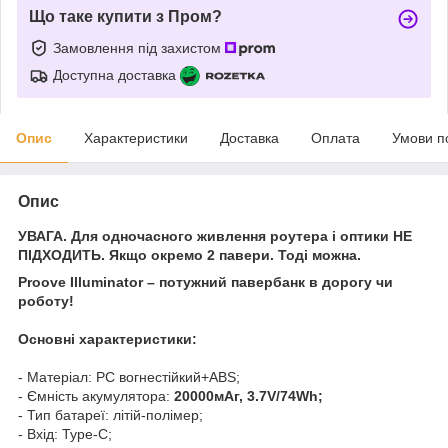
Що таке купити з Пром?
Замовлення під захистом
Доступна доставка
Опис
Характеристики
Доставка
Оплата
Умови п
Опис
УВАГА. Для одночасного живлення роутера і оптики НЕ
ПІДХОДИТЬ. Якщо окремо 2 павери. Тоді можна.
Proove Illuminator – потужний павербанк в дорогу чи
роботу!
Основні характеристики:
- Матеріал: PC вогнестійкий+ABS;
- Ємність акумулятора:
20000мАг, 3.7V/74Wh;
- Тип батареї: літій-полімер;
- Вхід: Type-C;