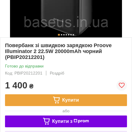
Повербанк зі швидкою зарядкою Proove
Illuminator 2 22.5W 20000mAh чорний
(PBIP20212201)
Готово до відправки
Код: PBIP20212201
Роздріб
1 400
₴
Купити
або
Купити з