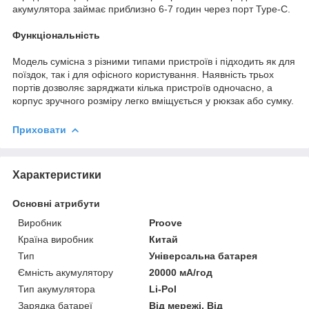
акумулятора займає приблизно 6-7 годин через порт Type-C.
Функціональність
Модель сумісна з різними типами пристроїв і підходить як для
поїздок, так і для офісного користування. Наявність трьох
портів дозволяє заряджати кілька пристроїв одночасно, а
корпус зручного розміру легко вміщується у рюкзак або сумку.
Приховати
Характеристики
Основні атрибути
Виробник
Proove
Країна виробник
Китай
Тип
Універсальна батарея
Ємність акумулятору
20000 мА/год
Тип акумулятора
Li-Pol
Зарядка батареї
Від мережі, Від