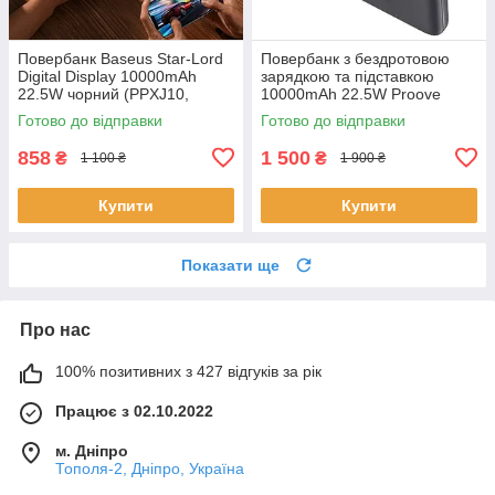
Повербанк Baseus Star-Lord
Повербанк з бездротовою
Digital Display 10000mAh
зарядкою та підставкою
22.5W чорний (PPXJ10,
10000mAh 22.5W Proove
PPXJ100001)
Moon Rock 2in1 iWatch QI
Готово до відправки
Готово до відправки
сірий (PBR122012105)
858
1 500
₴
₴
1 100 ₴
1 900 ₴
Купити
Купити
Показати ще
Про нас
100% позитивних з 427 відгуків за рік
Працює з 02.10.2022
м. Дніпро
Тополя-2, Дніпро, Україна