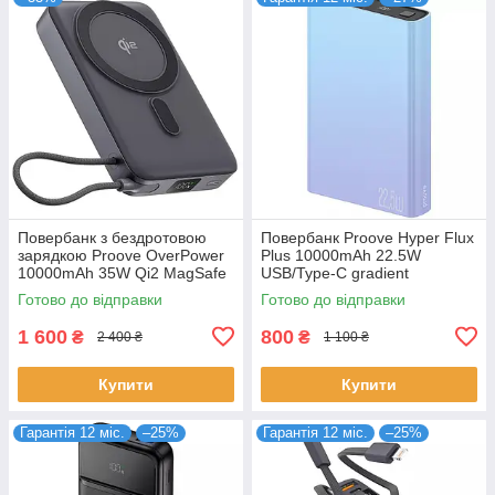
Повербанк з бездротовою
Повербанк Proove Hyper Flux
зарядкою Proove OverPower
Plus 10000mAh 22.5W
10000mAh 35W Qi2 MagSafe
USB/Type-C gradient
вбудований кабель Type-C
(PBF122120009)
Готово до відправки
Готово до відправки
(PBOP35012105)
1 600
800
₴
₴
2 400 ₴
1 100 ₴
Купити
Купити
Гарантія 12 міс.
–25%
Гарантія 12 міс.
–25%