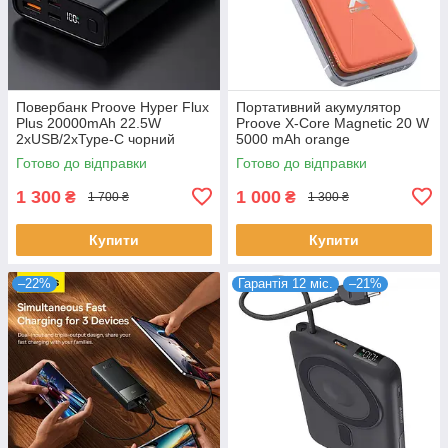
Повербанк Proove Hyper Flux
Портативний акумулятор
Plus 20000mAh 22.5W
Proove X-Core Magnetic 20 W
2xUSB/2xType-C чорний
5000 mAh orange
(PBF222120001)
(PNXC20010018)
Готово до відправки
Готово до відправки
1 300
1 000
₴
₴
1 700 ₴
1 300 ₴
Купити
Купити
–22%
Гарантія 12 міс.
–21%