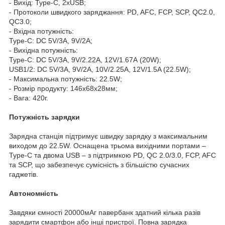
- Вихід: Type-C, 2xUSB;
- Протоколи швидкого заряджання: PD, AFC, FCP, SCP, QC2.0,
QC3.0;
- Вхідна потужність:
Type-C: DC 5V/3А, 9V/2А;
- Вихідна потужність:
Type-C: DC 5V/3А, 9V/2.22А, 12V/1.67А (20W);
USB1/2: DC 5V/3A, 9V/2A, 10V/2.25A, 12V/1.5A (22.5W);
- Максимальна потужність: 22.5W;
- Розмір продукту: 146x68x28мм;
- Вага: 420г.
Потужність зарядки
Зарядна станція підтримує швидку зарядку з максимальним
виходом до 22.5W. Оснащена трьома вихідними портами –
Type-C та двома USB – з підтримкою PD, QC 2.0/3.0, FCP, AFC
та SCP, що забезпечує сумісність з більшістю сучасних
гаджетів.
Автономність
Завдяки ємності 20000мАг павербанк здатний кілька разів
зарядити смартфон або інші пристрої. Повна зарядка