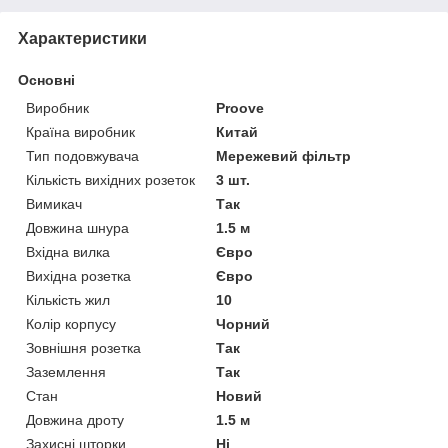
Характеристики
Основні
Виробник
Proove
Країна виробник
Китай
Тип подовжувача
Мережевий фільтр
Кількість вихідних розеток
3 шт.
Вимикач
Так
Довжина шнура
1.5 м
Вхідна вилка
Євро
Вихідна розетка
Євро
Кількість жил
10
Колір корпусу
Чорний
Зовнішня розетка
Так
Заземлення
Так
Стан
Новий
Довжина дроту
1.5 м
Захисні шторки
Ні