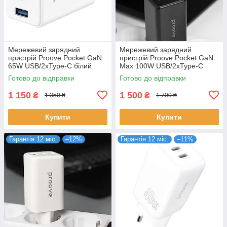
Мережевий зарядний
Мережевий зарядний
пристрій Proove Pocket GaN
пристрій Proove Pocket GaN
65W USB/2хType-C білий
Max 100W USB/2хType-C
(WCPG65121202)
чорний (WCPG10012201)
Готово до відправки
Готово до відправки
1 150
1 500
₴
₴
1 350 ₴
1 700 ₴
Купити
Купити
Гарантія 12 міс.
–12%
Гарантія 12 міс.
–11%