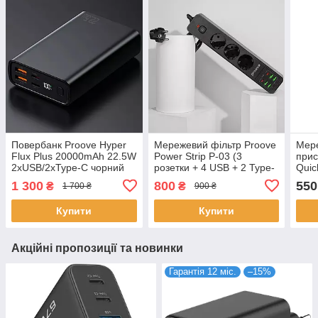
Повербанк Proove Hyper
Мережевий фільтр Proove
Мер
Flux Plus 20000mAh 22.5W
Power Strip P-03 (3
прис
2xUSB/2xType-C чорний
розетки + 4 USB + 2 Type-
Quic
(PBF222120001)
C) / 2M Black
+ 1x
1 300
800
550
₴
₴
1 700 ₴
900 ₴
(PSP342420001)
E01)
Купити
Купити
Акційні пропозиції та новинки
Гарантія 12 міс.
–15%