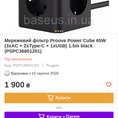
Мережевий фільтр Proove Power Cube 65W
(3xAC + 2xType-C + 1xUSB) 1.5m black
(PSPC36801201)
Під замовлення
Код: PSPC36801201
Роздріб
Відправка з
10 серпня 2026
1 900
₴
Купити
або
Купити з