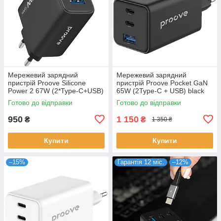
Мережевий зарядний
Мережевий зарядний
пристрій Proove Silicone
пристрій Proove Pocket GaN
Power 2 67W (2*Type-C+USB)
65W (2Type-C + USB) black
black (WCSP26120001)
(WCPG65121201)
Готово до відправки
Готово до відправки
Чорний
950
1 150
₴
₴
1 350 ₴
Купити
Купити
–15%
Гарантія 12 міс.
–12%