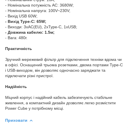
- Номінальна потужність АС: 3680W;
- Номінальна напруга: 100V~230V;
- Вихід USB 60W;
- Вихід Type-C: 65W;
- Виходи: 3xAC(EU), 2xType-C, 1xUSB;
- Довжина кабелю: 1.5м;
- Вага: 480г.
Практичність
Зручний мережевий фільтр для підключення техніки вдома чи
в офісі. Оснащений трьома розетками, двома портами Type-C
і USB-виходом, він дозволяє одночасно заряджати та
підключати різні пристрої.
Надійність
Міцний корпус і надійний кабель забезпечують стабільне
живлення, а компактний дизайн дозволяє легко розмістити
Power Cube у потрібному місці.
Приховати