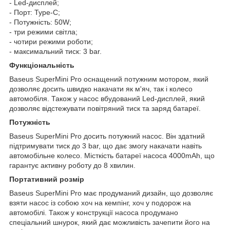
- Led-дисплей;
- Порт: Type-C;
- Потужність: 50W;
- три режими світла;
- чотири режими роботи;
- максимальний тиск: 3 bar.
Функціональність
Baseus SuperMini Pro оснащений потужним мотором, який
дозволяє досить швидко накачати як м'яч, так і колесо
автомобіля. Також у насос вбудований Led-дисплей, який
дозволяє відстежувати повітряний тиск та заряд батареї.
Потужність
Baseus SuperMini Pro досить потужний насос. Він здатний
підтримувати тиск до 3 bar, що дає змогу накачати навіть
автомобільне колесо. Місткість батареї насоса 4000mAh, що
гарантує активну роботу до 8 хвилин.
Портативний розмір
Baseus SuperMini Pro має продуманий дизайн, що дозволяє
взяти насос із собою хоч на кемпінг, хоч у подорож на
автомобілі. Також у конструкції насоса продумано
спеціальний шнурок, який дає можливість зачепити його на