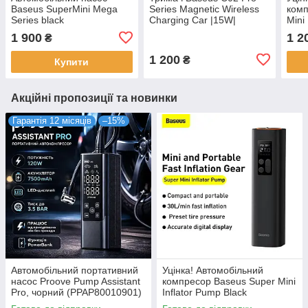
Baseus SuperMini Mega
Series Magnetic Wireless
комп
Series black
Charging Car |15W|
Mini
(C11123202111-00)
(C40156000111-00) black
(CR
1 900
1 2
₴
1 200
₴
Купити
Акційні пропозиції та новинки
Гарантія 12 місяців
–15%
Автомобільний портативний
Уцінка! Автомобільний
насос Proove Pump Assistant
компресор Baseus Super Mini
Pro, чорний (PPAP80010901)
Inflator Pump Black
(CRCQ000001)