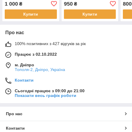
C) 2М black
C+USB) black
Чорн
1 000
950
800
₴
₴
(PSP442420001)
(WCSP26120001) Чорний
Купити
Купити
Про нас
100% позитивних з 427 відгуків за рік
Працює з 02.10.2022
м. Дніпро
Тополя-2, Дніпро, Україна
Контакти
Сьогодні працює з 09:00 до 21:00
Показати весь графік роботи
Про нас
Контакти