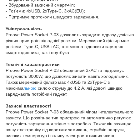
- Вбудований захисний смарт-чіп;
- Роз'єми: 4xUSB, 2xТуре-С, 3xAC(EU);
- Підтримує протоколи швидкого заряджання.
Універсальність
Proove Power Socket P-03 дозволить зарядити одразу декілька
різних пристроїв від однієї розетки. Мереживний фільтр має
роз'єми: Type-C, USB і AC, тож можна відновити заряд як
смартгодинника, так і ноутбука.
Технічні характеристики
Proove Power Socket P-03 обладнаний 3xAC та підтримує
потужність 3000W, що дозволяє живити навіть холодильник.
Також мережевий фільтр має 4xUSB та 2xType-C з
максима
льною
силою струму до 4.2 А, які доволі швидко
заряджають потрібний гаджет.
Захисні властивості
Proove Power Socket P-03 обладнаний чіпом інтелектуального
захисту. Що розпізнає тип пристрою та автоматично регулює
потужність заряджання згідно з потребою. Також він захищає
вашу електроніку від коротких замикань, стрибків напруги,
високих температур і впливу електростатичних явищ.