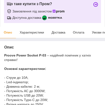
Що таке купити з Пром?
Замовлення під захистом
Доступна доставка
Опис
Характеристики
Доставка
Оплата
Умови п
Опис
Proove Power Socket P-03
– надійний помічник у хатніх
справах!
Основні характеристики:
- Струм до 10А;
- Led-індикатор;
- Довжина кабелю: 2 м;
- Потужність AC до 3000W;
- Потужність USB до 20W;
- Потужність Type-C до 20W;
- Вхідна напруга до 250V;