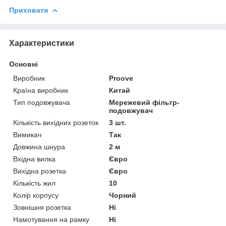
Приховати
Характеристики
Основні
Виробник
Proove
Країна виробник
Китай
Тип подовжувача
Мережевий фільтр-
подовжувач
Кількість вихідних розеток
3 шт.
Вимикач
Так
Довжина шнура
2 м
Вхідна вилка
Євро
Вихідна розетка
Євро
Кількість жил
10
Колір корпусу
Чорний
Зовнішня розетка
Ні
Намотування на рамку
Ні