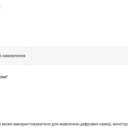
я замовлення
сно!
у може використовуватися для живлення цифрових камер, моніторів,