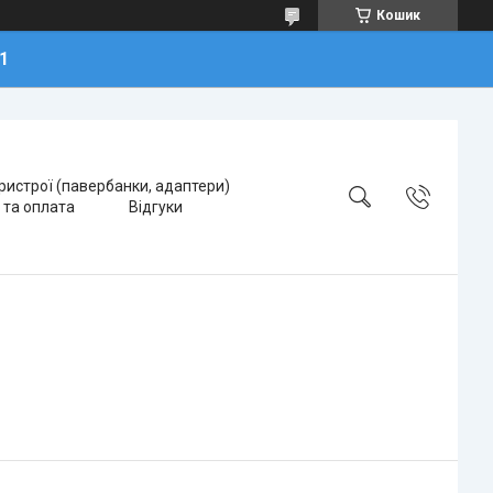
Кошик
1
ристрої (павербанки, адаптери)
 та оплата
Відгуки