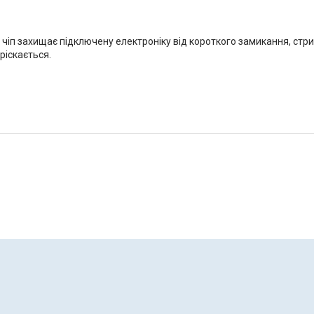
чіп захищає підключену електроніку від короткого замикання, стри
ріскається.