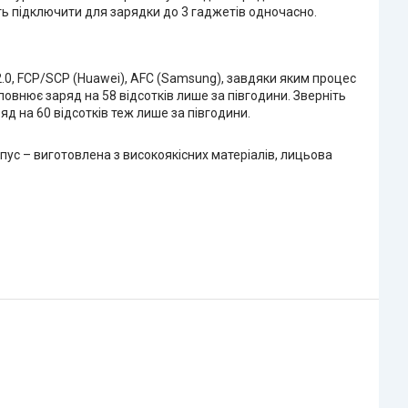
ь підключити для зарядки до 3 гаджетів одночасно.
2.0, FCP/SCP (Huawei), AFC (Samsung), завдяки яким процес
повнює заряд на 58 відсотків лише за півгодини. Зверніть
д на 60 відсотків теж лише за півгодини.
ус – виготовлена ​​з високоякісних матеріалів, лицьова