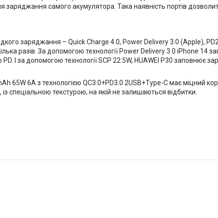
я заряджання самого акумулятора. Така наявність портів дозволит
ого заряджання – Quick Charge 4.0, Power Delivery 3.0 (Apple), PD
ка разів. За допомогою технології Power Delivery 3.0 iPhone 14 за
 PD. І за допомогою технології SCP 22.5W, HUAWEI P30 заповнює заря
0mAh 65W 6A з технологією QC3.0+PD3.0 2USB+Type-C має міцний корп
 із спеціальною текстурою, на якій не залишаються відбитки.