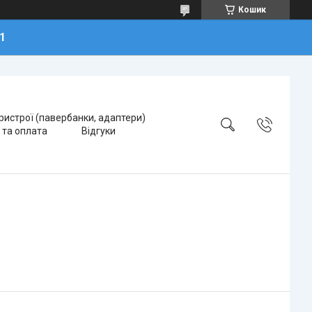
Кошик
1
ристрої (павербанки, адаптери)
 та оплата
Відгуки