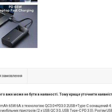
я замовлення
ого вже може не бути в наявності. Тому краще уточнити наявніс
0000mAh 65W 6A з технологією QC3.0+PD3.0 2USB+Type-C оснащений 4
 мобільних пристроїв (2 х USB QC 3.0, USB Type-C PD 3.0). Роз'єм