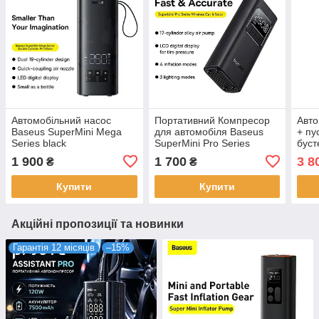
Автомобільний насос
Портативний Компресор
Авто
Baseus SuperMini Mega
для автомобіля Baseus
+ пу
Series black
SuperMini Pro Series
буст
(C11123202111-00)
Wireless Car Inflator
104
1 900
1 700
3 8
₴
₴
(C11159300111-00) black
(JS
Купити
Купити
Акційні пропозиції та новинки
Гарантія 12 місяців
–15%