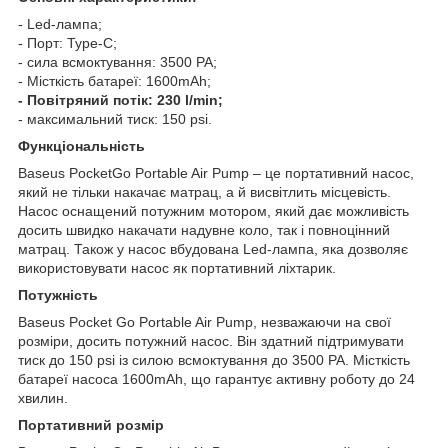
- Led-лампа;
- Порт: Type-C;
- сила всмоктування: 3500 PA;
- Місткість батареї: 1600mAh;
- Повітряний потік: 230 l/min;
- максимальний тиск: 150 psi.
Функціональність
Baseus PocketGo Portable Air Pump – це портативний насос,
який не тільки накачає матрац, а й висвітлить місцевість.
Насос оснащений потужним мотором, який дає можливість
досить швидко накачати надувне коло, так і повноцінний
матрац. Також у насос вбудована Led-лампа, яка дозволяє
використовувати насос як портативний ліхтарик.
Потужність
Baseus Pocket Go Portable Air Pump, незважаючи на свої
розміри, досить потужний насос. Він здатний підтримувати
тиск до 150 psi із силою всмоктування до 3500 PA. Місткість
батареї насоса 1600mAh, що гарантує активну роботу до 24
хвилин.
Портативний розмір