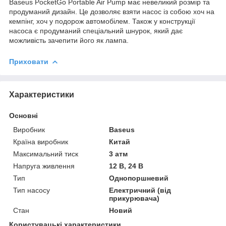
Baseus PocketGo Portable Air Pump має невеликий розмір та
продуманий дизайн. Це дозволяє взяти насос із собою хоч на
кемпінг, хоч у подорож автомобілем. Також у конструкції
насоса є продуманий спеціальний шнурок, який дає
можливість зачепити його як лампа.
Приховати
Характеристики
Основні
Виробник
Baseus
Країна виробник
Китай
Максимальний тиск
3 атм
Напруга живлення
12 В, 24 В
Тип
Однопоршневий
Тип насосу
Електричний (від
прикурювача)
Стан
Новий
Користувацькі характеристики