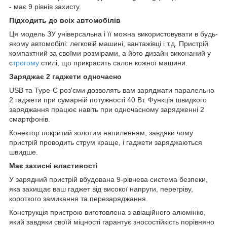
- має 9 рівнів захисту.
Підходить до всіх автомобілів
Ця модель ЗУ універсальна і її можна використовувати в будь-
якому автомобілі: легковій машині, вантажівці і т.д. Пристрій
компактний за своїми розмірами, а його дизайн виконаний у
с
трогому
стилі, що прикрасить салон кожної машини.
Заряджає 2 гаджети одночасно
USB та Type-C роз'єми дозволять вам заряджати паралельно
2 гаджети при сумарній потужності 40 Вт. Функція швидкого
заряджання працює навіть при одночасному зарядженні 2
смартфонів.
Конектор покритий золотим напиленням, завдяки чому
пристрій проводить струм краще, і гаджети заряджаються
швидше.
Має захисні властивості
У зарядний пристрій вбудована 9-рівнева система безпеки,
яка захищає ваш гаджет від високої напруги, перегріву,
короткого замикання та перезаряджання.
Конструкція пристрою виготовлена з авіаційного алюмінію,
який завдяки своїй міцності гарантує зносостійкість порівняно