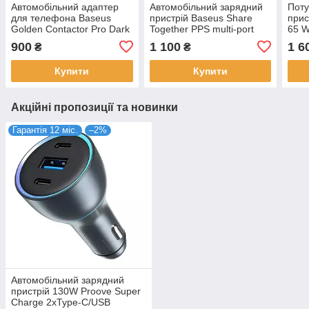
Автомобільний адаптер
Автомобільний зарядний
Поту
для телефона Baseus
пристрій Baseus Share
прис
Golden Contactor Pro Dark
Together PPS multi-port
65 W
Gray 65W USB + 2xType-C
120W сірий (CCBX-
Type
900
1 100
1 6
₴
₴
(CGJP010013)
120C2X, CCBT-A0G)
(P10
Купити
Купити
Акційні пропозиції та новинки
Гарантія 12 міс.
–2%
Автомобільний зарядний
пристрій 130W Proove Super
Charge 2хType-C/USB