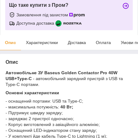
Що таке купити з Пром?
Замовлення під захистом
Доступна доставка
Опис
Характеристики
Доставка
Оплата
Умови п
Опис
Автомобільне ЗУ Baseus Golden Contactor Pro 40W
USB+Type-C
- автомобільний зарядний пристрій з USB та
Type-C портами.
Основні характеристики
- оснащений портами: USB та Type-C;
- максимальна потужність:
40 Вт;
- Підтримує швидку зарядку;
- заряджає 2 пристрої одночасно;
- Корпус виготовлений з авіаційного алюмінію;
- Оснащений LED-індикатором стану заряду;
- У комплекті йде кабель Type-C to Lightning (1 м);