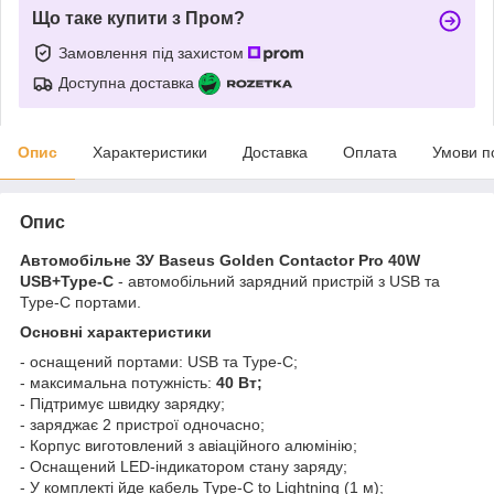
Що таке купити з Пром?
Замовлення під захистом
Доступна доставка
Опис
Характеристики
Доставка
Оплата
Умови п
Опис
Автомобільне ЗУ Baseus Golden Contactor Pro 40W
USB+Type-C
- автомобільний зарядний пристрій з USB та
Type-C портами.
Основні характеристики
- оснащений портами: USB та Type-C;
- максимальна потужність:
40 Вт;
- Підтримує швидку зарядку;
- заряджає 2 пристрої одночасно;
- Корпус виготовлений з авіаційного алюмінію;
- Оснащений LED-індикатором стану заряду;
- У комплекті йде кабель Type-C to Lightning (1 м);