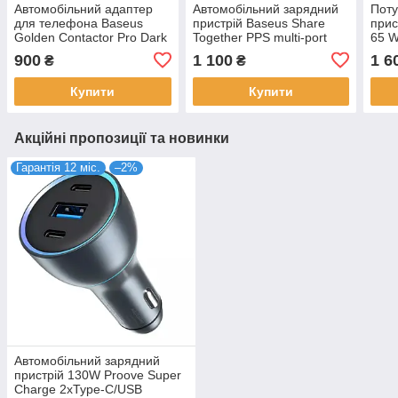
Автомобільний адаптер
Автомобільний зарядний
Поту
для телефона Baseus
пристрій Baseus Share
прис
Golden Contactor Pro Dark
Together PPS multi-port
65 W
Gray 65W USB + 2xType-C
120W сірий (CCBX-
Type
900
1 100
1 6
₴
₴
(CGJP010013)
120C2X, CCBT-A0G)
(P10
Купити
Купити
Акційні пропозиції та новинки
Гарантія 12 міс.
–2%
Автомобільний зарядний
пристрій 130W Proove Super
Charge 2хType-C/USB