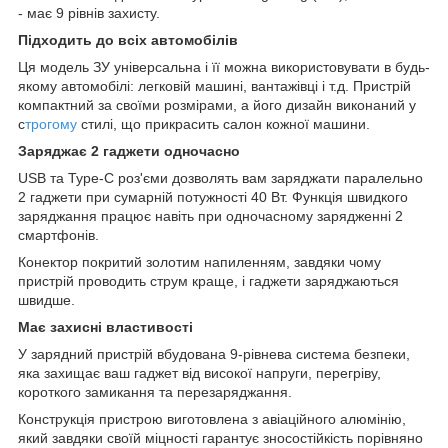
- має 9 рівнів захисту.
Підходить до всіх автомобілів
Ця модель ЗУ універсальна і її можна використовувати в будь-
якому автомобілі: легковій машині, вантажівці і т.д. Пристрій
компактний за своїми розмірами, а його дизайн виконаний у
с
трогому
стилі, що прикрасить салон кожної машини.
Заряджає 2 гаджети одночасно
USB та Type-C роз'єми дозволять вам заряджати паралельно
2 гаджети при сумарній потужності 40 Вт. Функція швидкого
заряджання працює навіть при одночасному зарядженні 2
смартфонів.
Конектор покритий золотим напиленням, завдяки чому
пристрій проводить струм краще, і гаджети заряджаються
швидше.
Має захисні властивості
У зарядний пристрій вбудована 9-рівнева система безпеки,
яка захищає ваш гаджет від високої напруги, перегріву,
короткого замикання та перезаряджання.
Конструкція пристрою виготовлена з авіаційного алюмінію,
який завдяки своїй міцності гарантує зносостійкість порівняно