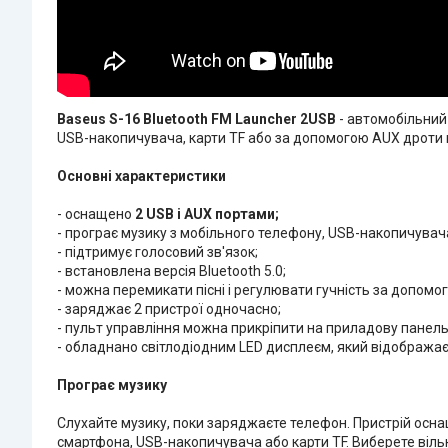
Baseus S-16 Bluetooth FM Launcher 2USB
- автомобільний
USB-накопичувача, карти TF або за допомогою AUX дроти 
Основні характеристики
- оснащено
2 USB і AUX портами;
- програє музику з мобільного телефону, USB-накопичувача
- підтримує голосовий зв'язок;
- встановлена версія Bluetooth 5.0;
- можна перемикати пісні і регулювати гучність за допомо
- заряджає 2 пристрої одночасно;
- пульт управління можна прикріпити на приладову панель
- обладнано світлодіодним LED дисплеєм, який відображає 
Програє музику
Слухайте музику, поки заряджаєте телефон. Пристрій осна
смартфона, USB-накопичувача або карти TF. Виберете вільн