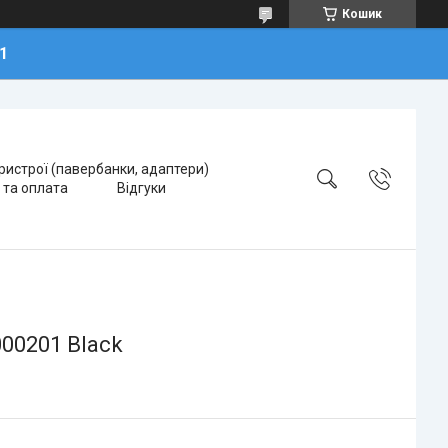
Кошик
1
ристрої (павербанки, адаптери)
 та оплата
Відгуки
00201 Black