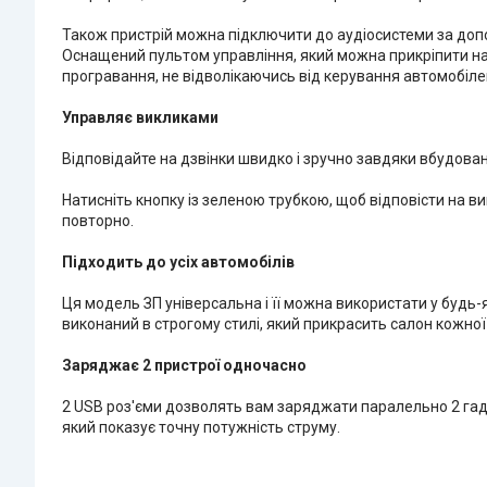
Також пристрій можна підключити до аудіосистеми за доп
Оснащений пультом управління, який можна прикріпити на 
програвання, не відволікаючись від керування автомобіле
Управляє викликами
Відповідайте на дзвінки швидко і зручно завдяки вбудован
Натисніть кнопку із зеленою трубкою, щоб відповісти на ви
повторно.
Підходить до усіх автомобілів
Ця модель ЗП універсальна і її можна використати у будь-я
виконаний в строгому стилі, який прикрасить салон кожно
Заряджає 2 пристрої одночасно
2 USB роз'єми дозволять вам заряджати паралельно 2 гад
який показує точну потужність струму.