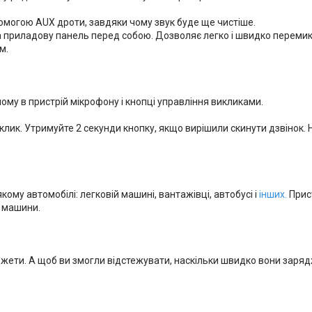
омогою AUX дроти, завдяки чому звук буде ще чистіше.
приладову панель перед собою. Дозволяє легко і швидко перемикати 
м.
ому в пристрій мікрофону і кнопці управління викликами.
клик. Утримуйте 2 секунди кнопку, якщо вирішили скинути дзвінок. 
кому автомобілі: легковій машині, вантажівці, автобусі і
інших.
Прис
ї машини.
жети. А щоб ви змогли відстежувати, наскільки швидко вони зар