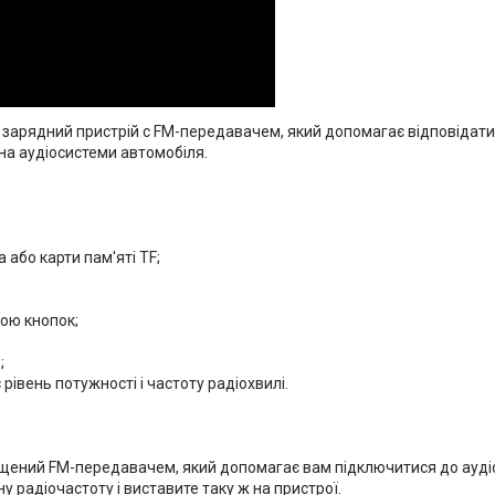
 зарядний пристрій c FM-передавачем, який допомагає відповідати 
на аудіосистеми автомобіля.
 або карти пам'яті TF;
гою кнопок;
;
рівень потужності і частоту радіохвилі.
щений FM-передавачем, який допомагає вам підключитися до аудіос
у радіочастоту і виставите таку ж на пристрої.