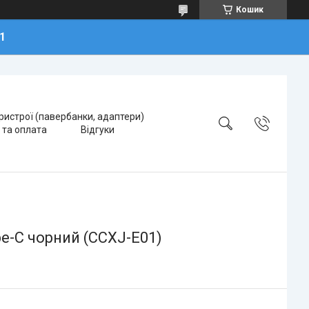
Кошик
1
ристрої (павербанки, адаптери)
 та оплата
Відгуки
e-C чорний (CCXJ-E01)