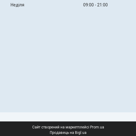
Неділя
09:00
21:00
Сайт створений на маркетплейсі
Prom.ua
Продавець на Bigl.ua