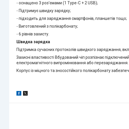
- оснащено 3 роз'ємами (1 Type-C + 2 USB);
- Підтримує швидку зарядку;
- підходить для заряджання смартфонів, планшетів тощо;
- Виготовлений з полікарбонату;
- 6 рівнів захисту.
Швидка зарядка
Підтримка сучасних протоколів швидкого заряджання, вклю
Захисні властивості Вбудований чіп розпізнає підключений
електромагнітного випромінювання або перезаряджання.
Корпус із міцного та зносостійкого полікарбонату забезпе