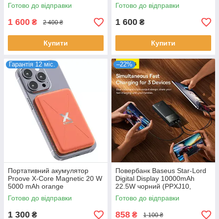
вбудований кабель Type-C
(PNXC22010018)
Готово до відправки
Готово до відправки
(PBOP35012105)
1 600
1 600
₴
₴
2 400 ₴
Купити
Купити
Гарантія 12 міс.
–22%
Портативний акумулятор
Повербанк Baseus Star-Lord
Proove X-Core Magnetic 20 W
Digital Display 10000mAh
5000 mAh orange
22.5W чорний (PPXJ10,
(PNXC20010018)
PPXJ100001)
Готово до відправки
Готово до відправки
1 300
858
₴
₴
1 100 ₴