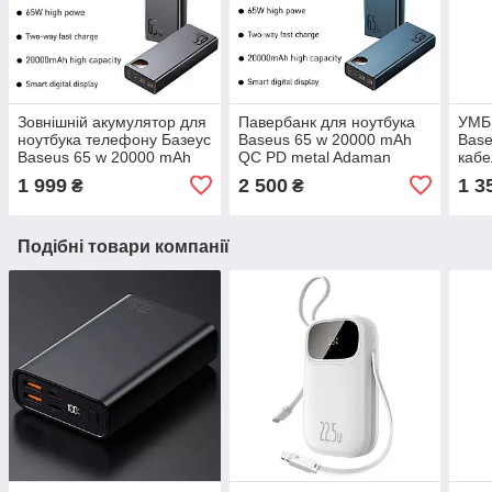
Зовнішній акумулятор для
Павербанк для ноутбука
УМБ 
ноутбука телефону Базеус
Baseus 65 w 20000 mAh
Base
Baseus 65 w 20000 mAh
QC PD metal Adaman
каб
QC PD metal Adaman
2000
1 999
2 500
1 3
₴
₴
PD/Q
Подібні товари компанії