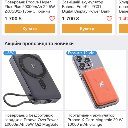
Повербанк Proove Hyper
Зовнішній акумулятор
Ульт
Flux Plus 20000mAh 22.5W
Baseus EnerFill FC31
пове
2xUSB/2xType-C чорний
Digital Display Power Bank
Base
(PBF222120001)
with 2 Built-in Cables
Magn
1 700
1 700
1 4
₴
₴
20000mAh 22.5W Moon
100
White
блак
Купити
Купити
(P10
Акційні пропозиції та новинки
–33%
Гарантія 12 міс.
Повербанк з бездротовою
Портативний акумулятор
зарядкою Proove OverPower
Proove X-Core Magnetic 20 W
10000mAh 35W Qi2 MagSafe
10000 mAh orange