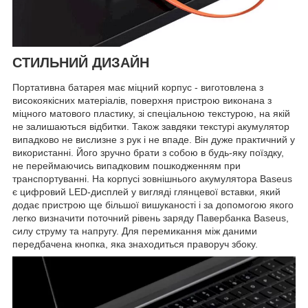
СТИЛЬНИЙ ДИЗАЙН
Портативна батарея має міцний корпус - виготовлена ​​з
високоякісних матеріалів, поверхня пристрою виконана з
міцного матового пластику, зі спеціальною текстурою, на якій
не залишаються відбитки. Також завдяки текстурі акумулятор
випадково не вислизне з рук і не впаде. Він дуже практичний у
використанні. Його зручно брати з собою в будь-яку поїздку,
не переймаючись випадковим пошкодженням при
транспортуванні. На корпусі зовнішнього акумулятора Baseus
є цифровий LED-дисплей у вигляді глянцевої вставки, який
додає пристрою ще більшої вишуканості і за допомогою якого
легко визначити поточний рівень заряду Павербанка Baseus,
силу струму та напругу. Для перемикання між даними
передбачена кнопка, яка знаходиться праворуч збоку.