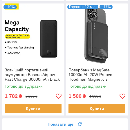
–19%
Гарантія 12 міс.
–17%
Зовнішній портативний
Повербанк з MagSafe
акумулятор Baseus Airpow
10000mAh 20W Proove
Fast Charge 30000mAh Black
Hoodman Magnetic з
20W (PPQD090101)
бездротовою зарядкою
Готово до відправки
Готово до відправки
чорний (PBH120010001)
1 782
1 500
₴
₴
2 200 ₴
1 800 ₴
Купити
Купити
Показати ще