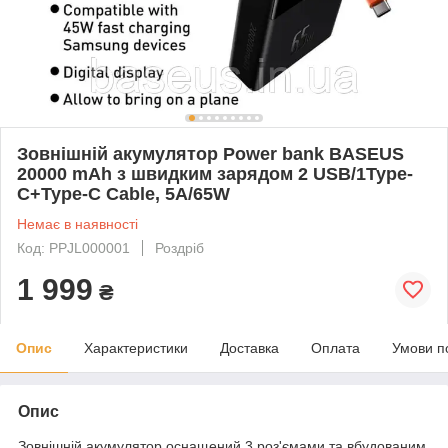
Зовнішній акумулятор Power bank BASEUS
20000 mAh з швидким зарядом 2 USB/1Type-
C+Type-C Cable, 5A/65W
Немає в наявності
Код: PPJL000001
Роздріб
1 999
₴
Опис
Характеристики
Доставка
Оплата
Умови п
Опис
Зовнішній акумулятор оснащений 3 роз'ємами та вбудованим