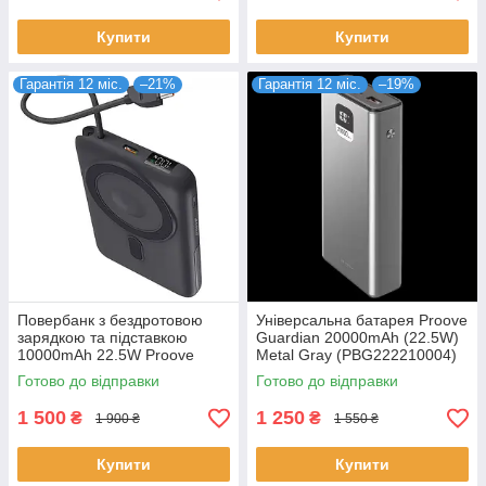
Купити
Купити
Гарантія 12 міс.
–21%
Гарантія 12 міс.
–19%
Повербанк з бездротовою
Універсальна батарея Proove
зарядкою та підставкою
Guardian 20000mAh (22.5W)
10000mAh 22.5W Proove
Metal Gray (PBG222210004)
Moon Rock 2in1 iWatch QI
Готово до відправки
Готово до відправки
сірий (PBR122012105)
1 500
1 250
₴
₴
1 900 ₴
1 550 ₴
Купити
Купити