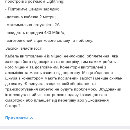
пристроїв з роз'ємом Lightning;
- Підтримує швидку зарядку;
-довжина кабелю 2 метри;
-максимальна потужність 2А;
-швидкість передачі 480 Мбіт/с;
-виготовлений з цинкового сплаву та нейлону.
Захисні властивості
Кабель виготовлений із міцної нейлонової обплетення, яка
захищає його від розривів та перегріву, тим самим робить
його міцним та довговічним. Конектори виготовлені з
алюмінію та мають захист від перегину. Місця з'єднання
шнура з конектором мають посилений захист і менше схильні
до зламу. Є липучка, завдяки якій зберігання та
транспортування кабелю не будуть проблемою. Вбудований
інтелектуальний чіп контролює подачу і захищає ваш
смартфон або планшет від перегріву або ушкодження
батареї.
Приховати