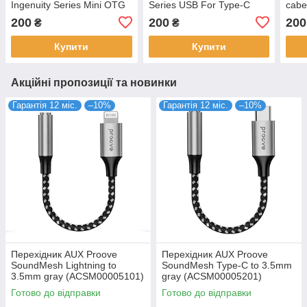
Ingenuity Series Mini OTG
Series USB For Type-C
cabe
Black (ZJJQ000001)
100W 5A 1,2m Blue
1.2m
200
200
200
₴
₴
(CAJY000403)
Купити
Купити
Акційні пропозиції та новинки
Гарантія 12 міс.
–10%
Гарантія 12 міс.
–10%
Перехідник AUX Proove
Перехідник AUX Proove
SoundMesh Lightning to
SoundMesh Type-C to 3.5mm
3.5mm gray (ACSM00005101)
gray (ACSM00005201)
Готово до відправки
Готово до відправки