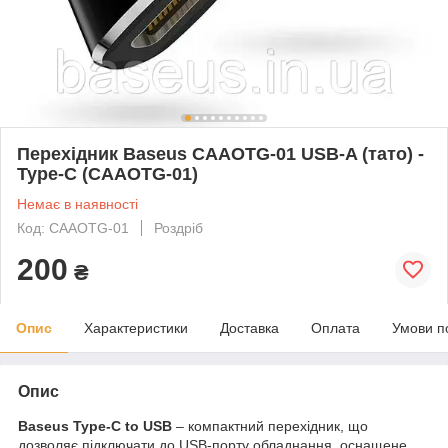
Перехідник Baseus CAAOTG-01 USB-A (тато) -
Type-C (CAAOTG-01)
Немає в наявності
Код: CAAOTG-01
Роздріб
200
₴
Опис
Характеристики
Доставка
Оплата
Умови п
Опис
Baseus Type-C to USB
– компактний перехідник, що
дозволяє підключати до USB-порту обладнання, оснащене