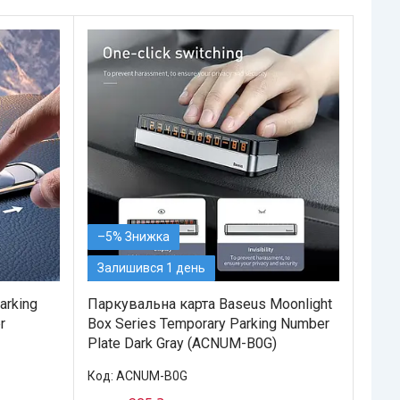
–5%
Залишився 1 день
arking
Паркувальна карта Baseus Moonlight
r
Box Series Temporary Parking Number
Plate Dark Gray (ACNUM-B0G)
ACNUM-B0G