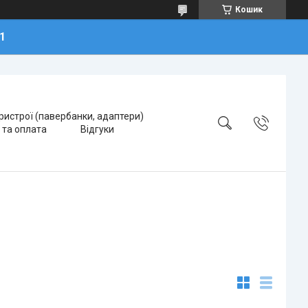
Кошик
1
ристрої (павербанки, адаптери)
 та оплата
Відгуки