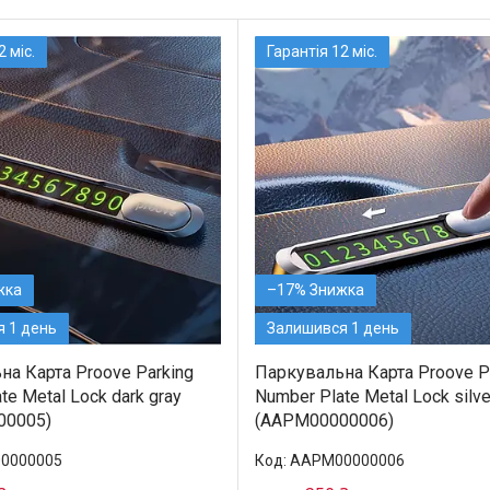
2 міс.
Гарантія 12 міс.
–17%
 1 день
Залишився 1 день
на Карта Proove Parking
Паркувальна Карта Proove P
te Metal Lock dark gray
Number Plate Metal Lock silve
00005)
(AAPM00000006)
0000005
AAPM00000006