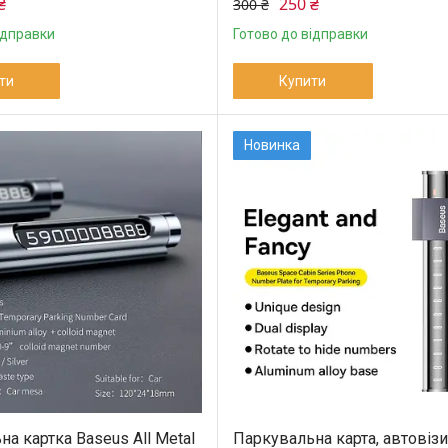
₴
250 ₴
300 ₴
ідправки
Готово до відправки
ти
Купити
Новинка
а картка Baseus All Metal
Паркувальна карта, автовізи