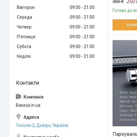
250 
300 ₴
Вівторок
09:00
21:00
Готово до в
Середа
09:00
21:00
Купи
Четвер
09:00
21:00
Пʼятниця
09:00
21:00
Субота
09:00
21:00
Неділя
09:00
21:00
Baseus.in.ua
Тополя-2, Дніпро, Україна
Паркувальн