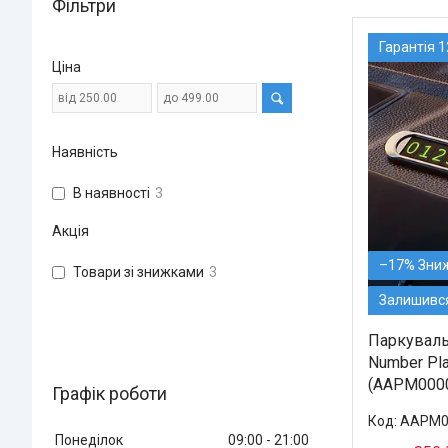
Фільтри
Гарантія 1
Ціна
Наявність
В наявності
3
Акція
–17%
Товари зі знижками
3
Залишився
Паркуваль
Number Pla
(AAPM000
Графік роботи
AAPM0
Понеділок
09:00
21:00